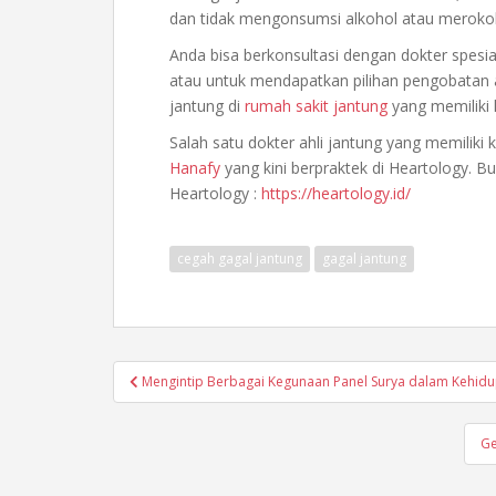
dan tidak mengonsumsi alkohol atau meroko
Anda bisa berkonsultasi dengan dokter spesia
atau untuk mendapatkan pilihan pengobatan a
jantung di
rumah sakit jantung
yang memiliki 
Salah satu dokter ahli jantung yang memiliki 
Hanafy
yang kini berpraktek di Heartology. Bua
Heartology :
https://heartology.id/
cegah gagal jantung
gagal jantung
Post
Mengintip Berbagai Kegunaan Panel Surya dalam Kehidu
navigation
Ge