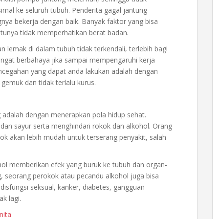
al ke seluruh tubuh. Penderita gagal jantung
a bekerja dengan baik. Banyak faktor yang bisa
satunya tidak memperhatikan berat badan.
lemak di dalam tubuh tidak terkendali, terlebih bagi
angat berbahaya jika sampai mempengaruhi kerja
pencegahan yang dapat anda lakukan adalah dengan
 gemuk dan tidak terlalu kurus.
g adalah dengan menerapkan pola hidup sehat.
an sayur serta menghindari rokok dan alkohol. Orang
k akan lebih mudah untuk terserang penyakit, salah
hol memberikan efek yang buruk ke tubuh dan organ-
g, seorang perokok atau pecandu alkohol juga bisa
, disfungsi seksual, kanker, diabetes, gangguan
k lagi.
nita