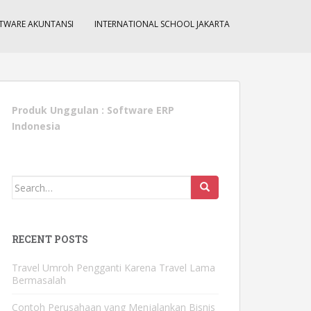
TWARE AKUNTANSI
INTERNATIONAL SCHOOL JAKARTA
Produk Unggulan :
Software ERP
Indonesia
Search
for:
RECENT POSTS
Travel Umroh Pengganti Karena Travel Lama
Bermasalah
Contoh Perusahaan yang Menjalankan Bisnis