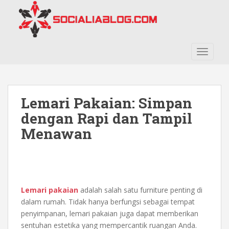
S
k
i
p
t
TOGGLE
o
m
a
Lemari Pakaian: Simpan
i
n
dengan Rapi dan Tampil
c
Menawan
o
n
t
e
n
Lemari pakaian
adalah salah satu furniture penting di
t
dalam rumah. Tidak hanya berfungsi sebagai tempat
penyimpanan, lemari pakaian juga dapat memberikan
sentuhan estetika yang mempercantik ruangan Anda.