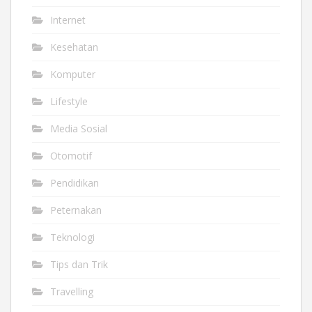
Internet
Kesehatan
Komputer
Lifestyle
Media Sosial
Otomotif
Pendidikan
Peternakan
Teknologi
Tips dan Trik
Travelling