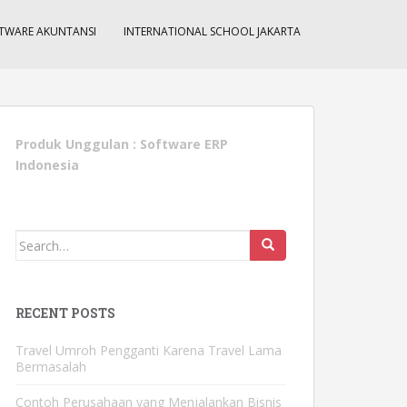
TWARE AKUNTANSI
INTERNATIONAL SCHOOL JAKARTA
Produk Unggulan :
Software ERP
Indonesia
Search
for:
RECENT POSTS
Travel Umroh Pengganti Karena Travel Lama
Bermasalah
Contoh Perusahaan yang Menjalankan Bisnis