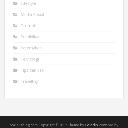
Lifestyle
Media Sosial
Otomotif
Pendidikan
Peternakan
Teknologi
Tips dan Trik
Travelling
Socialiablog.com Copyright © 2017 Theme by
Colorlib
Powered by