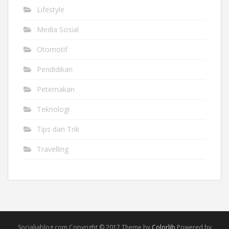
Lifestyle
Media Sosial
Otomotif
Pendidikan
Peternakan
Teknologi
Tips dan Trik
Travelling
Socialiablog.com Copyright © 2017 Theme by
Colorlib
Powered by