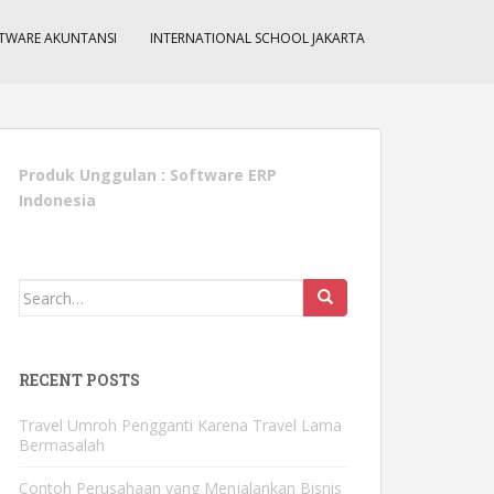
TWARE AKUNTANSI
INTERNATIONAL SCHOOL JAKARTA
Produk Unggulan :
Software ERP
Indonesia
Search
for:
RECENT POSTS
Travel Umroh Pengganti Karena Travel Lama
Bermasalah
Contoh Perusahaan yang Menjalankan Bisnis